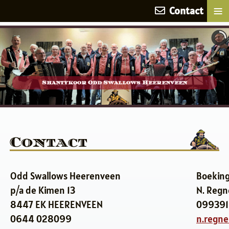
≡
Contact
Shantykoor Odd Swallows Heerenveen
Contact
Odd Swallows Heerenveen
Boekinge
p/a de Kimen 13
N. Regn
8447 EK HEERENVEEN
099391
0644 028099
n.regn