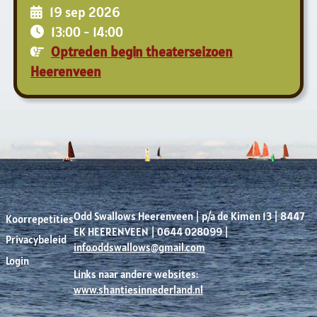
19 sep 2026
13:00
-
14:00
Optreden begin theaterseizoen
Heerenveen
Odd Swallows Heerenveen | p/a de Kimen 13 | 8447
Koorrepetities
EK HEERENVEEN | 0644 028099 |
Privacybeleid
info.oddswallows@gmail.com
Login
Links naar andere websites:
www.shantiesinnederland.nl