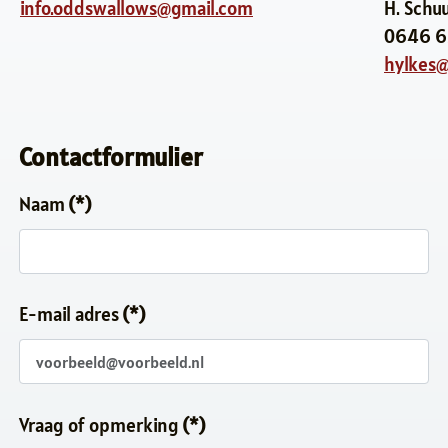
info.oddswallows@gmail.com
H. Schu
0646 6
hylkes@l
Contactformulier
Naam
(*)
E-mail adres
(*)
Vraag of opmerking
(*)