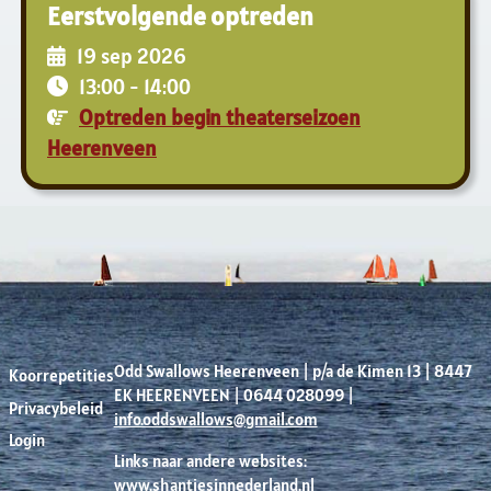
Eerstvolgende optreden
19 sep 2026
13:00
-
14:00
Optreden begin theaterseizoen
Heerenveen
Odd Swallows Heerenveen | p/a de Kimen 13 | 8447
Koorrepetities
EK HEERENVEEN | 0644 028099 |
Privacybeleid
info.oddswallows@gmail.com
Login
Links naar andere websites:
www.shantiesinnederland.nl